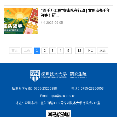
“百千万工程”突击队在行动 | 文创点亮千年
禅乡！研...
2025-09-05
...
首页
上页
1
2
3
4
5
12
下页
尾页
招生咨询专线：0755-23256888
电话：0755-23256053
Email：gra@sztu.edu.cn
地址：深圳市坪山区兰田路3002号深圳技术大学行政楼712室