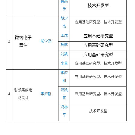
赛高
技术开发型
乐
胡少
应用基础研究型、
技术开发型
杰
王戊
应用基础研究型
微纳电子
胡少杰
3
杨鹏
器件
应用基础研究型
刘凯
应用基础研究型
李蕾
应用基础研究型、
技术开发型
李应
应用基础研究型、
技术开发型
刚
射频集成电
洪凯
4
李应刚
应用基础研究型、
技术开发型
路设计
东
冯林
技术开发型
平