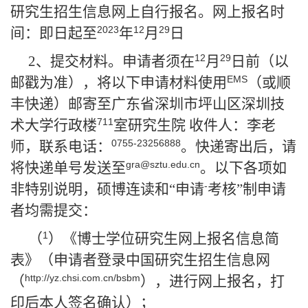
研究生招生信息网上自行报名。网上报名时
2023
12
29
间：即日起至
年
月
日
12
29
2
、提交材料。申请者须在
月
日前（以
EMS
邮戳为准），将以下申请材料使用
（或顺
丰快递）邮寄至广东省深圳市坪山区深圳技
711
术大学行政楼
室研究生院 收件人：李老
0755-23256888
师，联系电话：
。快递寄出后，请
gra@sztu.edu.cn
将快递单号发送至
。以下各项如
-
非特别说明，硕博连读和“申请
考核”制申请
者均需提交：
1
（
）《博士学位研究生网上报名信息简
表》（申请者登录中国研究生招生信息网
http://yz.chsi.com.cn/bsbm
（
），进行网上报名，打
印后本人签名确认）；