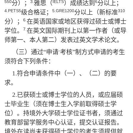
550
3.
IELTS
6
分）；
雅思（
）成绩达到
分以上；
4.PETS5
5.GRE1200
310
级合格证；
分以上（新标准
6.
分）；
在英语国家或地区获得过硕士或博士
7.
学位。
在英文国际期刊上以第一作者（或导
师第一、本人第二）发表过英文学术论文。
-
（三）通过“申请
考核”制方式申请的考生
须符合下列条件：
1.
符合申请条件中（一）、（二）的要
求。
2.
已获硕士或博士学位的人员，或应届硕
士毕业生（须在博士生入学前取得硕士学
位）。持境外大学硕士学位证书者，须通过
教育部留学服务中心认证，提交认证报告。
境外在读尚未获得硕士学位的考生须提供就