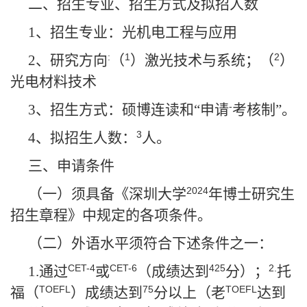
二、招生专业、招生方式及拟招人数
1
、招生专业：光机电工程与应用
:
1
2
2
、研究方向
（
）激光技术与系统；（
）
光电材料技术
-
3
、招生方式：硕博连读和“申请
考核制”。
3
4
、拟招生人数：
人。
三、申请条件
2024
（一）须具备《深圳大学
年博士研究生
招生章程》中规定的各项条件。
（二）外语水平须符合下述条件之一：
CET-4
CET-6
425
2.
1.
通过
或
（成绩达到
分）；
托
TOEFL
75
TOEFL
福（
）成绩达到
分以上（老
达到