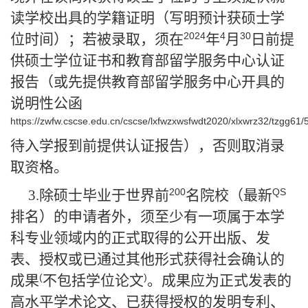
读学校出具的学籍证明（写明预计获硕士学
2024
4
30
位时间）；若被录取，须在
年
月
日前提
供硕士学位证书和教育部留学服务中心认证
报告（或先提供教育部留学服务中心开具的
说明性公函
https://zwfw.cscse.edu.cn/cscse/lxfwzxwsfwdt2020/xlxwrz32/tzgg61/
待入学报到前提供认证报告），否则取消录
取资格。
200
QS
3.
除硕士毕业于世界前
名院校（最新
排名）的申请者外，须至少有一项属于本学
科专业领域内的正式取得的公开出版、发
表、授权或已通过其他形式获得社会确认的
(
)
成果
不包括学位论文
。成果应为正式发表的
高水平学术论文、已获得授权的发明专利、