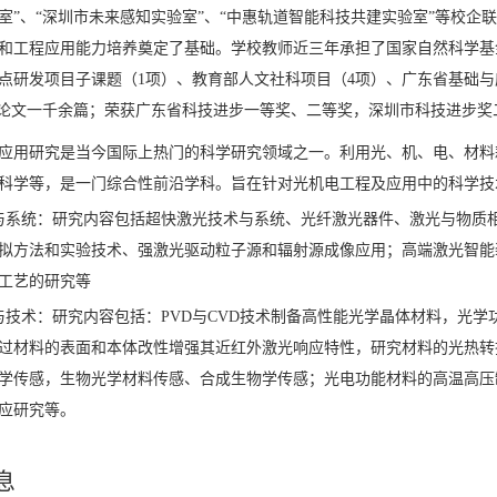
室”、“深圳市未来感知实验室”、“中惠轨道智能科技共建实验室”等校企
和工程应用能力培养奠定了基础。学校教师近三年承担了国家自然科学基金
点研发项目子课题（1项）、教育部人文社科项目（4项）、广东省基础与应
CI论文一千余篇；荣获广东省科技进步一等奖、二等奖，深圳市科技进步奖
应用研究是当今国际上热门的科学研究领域之一。利用光、机、电、材料
科学等，是一门综合性前沿学科。旨在针对光机电工程及应用中的科学技
与系统：研究内容包括超快激光技术与系统、光纤激光器件、激光与物质
拟方法和实验技术、强激光驱动粒子源和辐射源成像应用；高端激光智能
工艺的研究等
与技术：研究内容包括：PVD与CVD技术制备高性能光学晶体材料，光
过材料的表面和本体改性增强其近红外激光响应特性，研究材料的光热转
学传感，生物光学材料传感、合成生物学传感；光电功能材料的高温高压
应研究等。
息